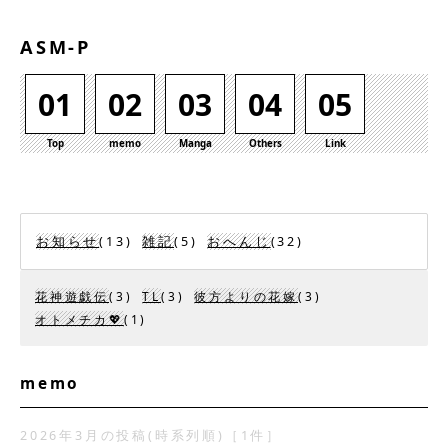
ASM-P
01
02
03
04
05
Top
memo
Manga
Others
Link
お知らせ
(13)
雑記
(5)
おへんじ
(32)
花神遊戯伝
(3)
TL
(3)
彼方よりの花嫁
(3)
オトメチカ💖
(1)
memo
2026年3月
の投稿
(時系列順)
［
1
件］